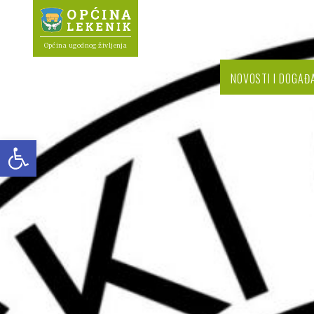
Općina ugodnog življenja
NOVOSTI I DOGAĐ
Open toolbar