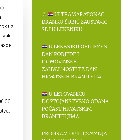
oći
ULTRAMARATONAC
em
BRANKO ŠUBIĆ ZAUSTAVIO
sak uz
SE I U LEKENIKU
 svaki
rasce.
U LEKENIKU OBILJEŽEN
DAN POBJEDE I
DOMOVINSKE
ZAHVALNOSTI TE DAN
HRVATSKIH BRANITELJA
U LETOVANIĆU
DOSTOJANSTVENO ODANA
00,00
POČAST HRVATSKIM
stva.
BRANITELJIMA
0
PROGRAM OBILJEŽAVANJA