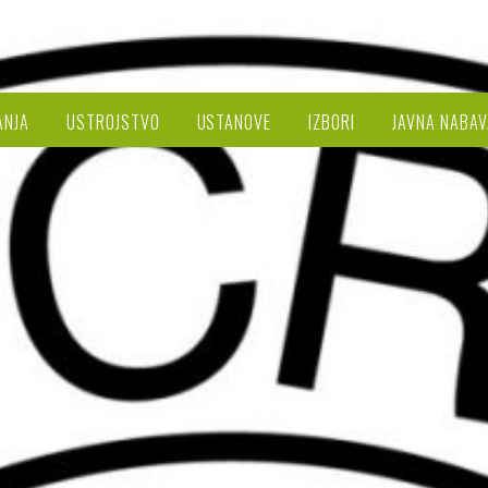
ANJA
USTROJSTVO
USTANOVE
IZBORI
JAVNA NABAV