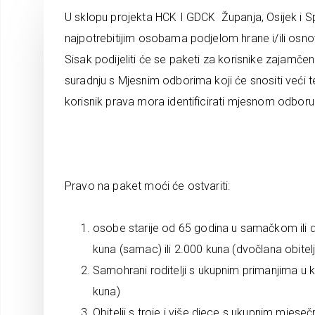
U sklopu projekta HCK I GDCK Županja, Osijek i S
najpotrebitijim osobama podjelom hrane i/ili osn
Sisak podijeliti će se paketi za korisnike zajamč
suradnju s Mjesnim odborima koji će snositi veći te
korisnik prava mora identificirati mjesnom odboru
Pravo na paket moći će ostvariti:
osobe starije od 65 godina u samačkom ili
kuna (samac) ili 2.000 kuna (dvočlana obitel
Samohrani roditelji s ukupnim primanjima u 
kuna)
Obitelji s troje i više djece s ukupnim mjes