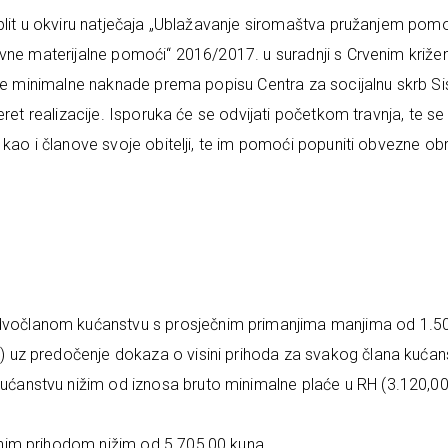
plit u okviru natječaja „Ublažavanje siromaštva pružanjem pom
ovne materijalne pomoći“ 2016/2017. u suradnji s Crvenim križ
ene minimalne naknade prema popisu Centra za socijalnu skrb Si
ret realizacije. Isporuka će se odvijati početkom travnja, te se
 kao i članove svoje obitelji, te im pomoći popuniti obvezne ob
 dvočlanom kućanstvu s prosječnim primanjima manjima od 1.5
j) uz predočenje dokaza o visini prihoda za svakog člana kućan
kućanstvu nižim od iznosa bruto minimalne plaće u RH (3.120,0
ečnim prihodom nižim od 5.705,00 kuna