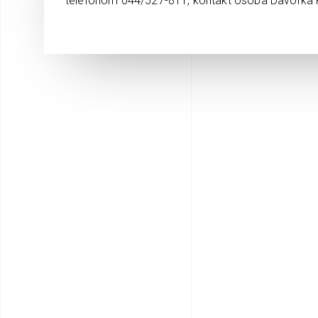
telefonom 044/527-811, kontakt osoba Davorka K