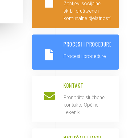
Zahtjevi socijalne
skrbi, društvene i
komunalne djelatnosti
PROCESI I PROCEDURE
Procesi i procedure
KONTAKT
Pronađite službene
kontakte Općine
Lekenik