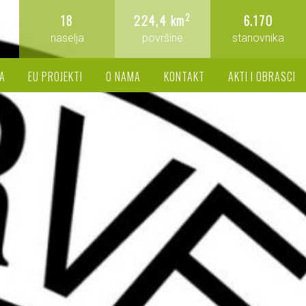
2
18
224,4 km
6.170
naselja
površine
stanovnika
A
EU PROJEKTI
O NAMA
KONTAKT
AKTI I OBRASCI