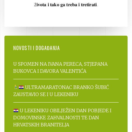
ž𝐢𝐯𝐨𝐭𝐚 𝐢 𝐭𝐚𝐤𝐨 𝐠𝐚 𝐭𝐫𝐞𝐛𝐚 𝐢 𝐭𝐫𝐞𝐭𝐢𝐫𝐚𝐭𝐢.
NOVOSTI I DOGAĐANJA
U SPOMEN NA IVANA PERECA, STJEPANA
BUKOVCA I DAVORA VALENTIĆA
ULTRAMARATONAC BRANKO ŠUBIĆ
ZAUSTAVIO SE I U LEKENIKU
U LEKENIKU OBILJEŽEN DAN POBJEDE I
DOMOVINSKE ZAHVALNOSTI TE DAN
HRVATSKIH BRANITELJA