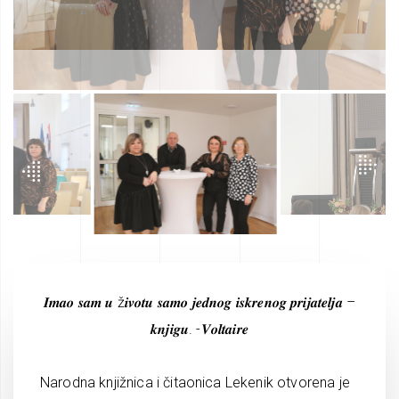
𝑰𝒎𝒂𝒐 𝒔𝒂𝒎 𝒖 ž𝒊𝒗𝒐𝒕𝒖 𝒔𝒂𝒎𝒐 𝒋𝒆𝒅𝒏𝒐𝒈 𝒊𝒔𝒌𝒓𝒆𝒏𝒐𝒈 𝒑𝒓𝒊𝒋𝒂𝒕𝒆𝒍𝒋𝒂 –
𝒌𝒏𝒋𝒊𝒈𝒖. -𝑽𝒐𝒍𝒕𝒂𝒊𝒓𝒆
Narodna knjižnica i čitaonica Lekenik otvorena je