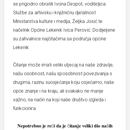
se prigodno obratili Ivona Despot, voditeljica
Službe za arhivsku i knjižničnu djelatnost
Ministarstva kulture i medija, Željka Josić te
načelnik Općine Lekenik Ivica Perović. Dodijeljene
su zahvalnice najčitačima sa područja općine
Lekenik.
Čitanje može imati veliki utjecaj na naše zdravlje,
našu osobnost, našu sposobnost povezivanja s
drugima, razinu suosjećanja koju osjećamo, naše
opće znanje i na kraju, ali svakako ne manje
važno, na način na koji naše društvo izgleda i
funkcionira.
𝐍𝐞𝐩𝐨𝐭𝐫𝐞𝐛𝐧𝐨 𝐣𝐞 𝐫𝐞ć𝐢 𝐝𝐚 𝐣𝐞 č𝐢𝐭𝐚𝐧𝐣𝐞 𝐯𝐞𝐥𝐢𝐤𝐢 𝐝𝐢𝐨 𝐧𝐚š𝐢𝐡