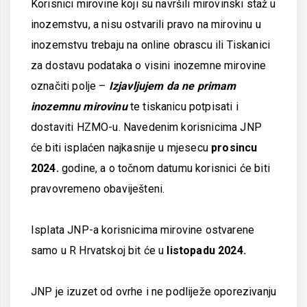
Korisnici mirovine koji su navršili mirovinski staž u
inozemstvu, a nisu ostvarili pravo na mirovinu u
inozemstvu trebaju na online obrascu ili Tiskanici
za dostavu podataka o visini inozemne mirovine
označiti polje –
Izjavljujem da ne primam
inozemnu mirovinu
te tiskanicu potpisati i
dostaviti HZMO-u. Navedenim korisnicima JNP
će biti isplaćen najkasnije u mjesecu
prosincu
2024.
godine, a o točnom datumu korisnici će biti
pravovremeno obaviješteni.
Isplata JNP-a korisnicima mirovine ostvarene
samo u R Hrvatskoj bit će u
listopadu 2024.
JNP je izuzet od ovrhe i ne podliježe oporezivanju