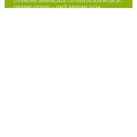
OTPADNE AMBALAŽE OD PESTICIDA KOJA JE
OPASNI OTPAD – SMŽ, SRPANJ 2026.
PREGLEDAJTE SVE
OBRASCI
Zahtjevi socijalne skrbi, društvene i
komunalne djelatnosti
PROCESI I PROCEDURE
Procesi i procedure