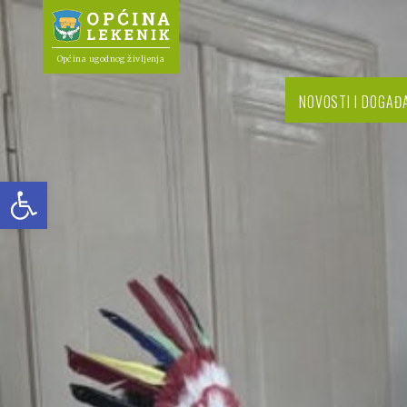
Općina ugodnog življenja
NOVOSTI I DOGAĐ
Open toolbar