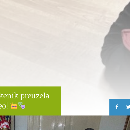
ekenik preuzela
eo!