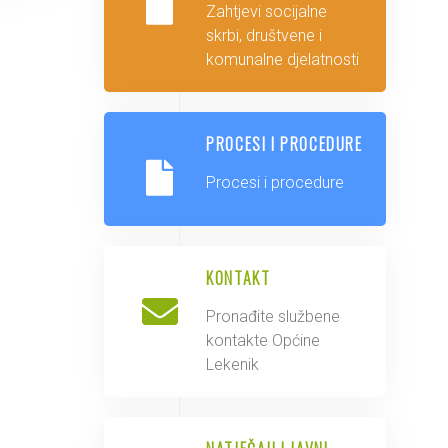
Zahtjevi socijalne
skrbi, društvene i
komunalne djelatnosti
PROCESI I PROCEDURE
Procesi i procedure
KONTAKT
Pronađite službene
kontakte Općine
Lekenik