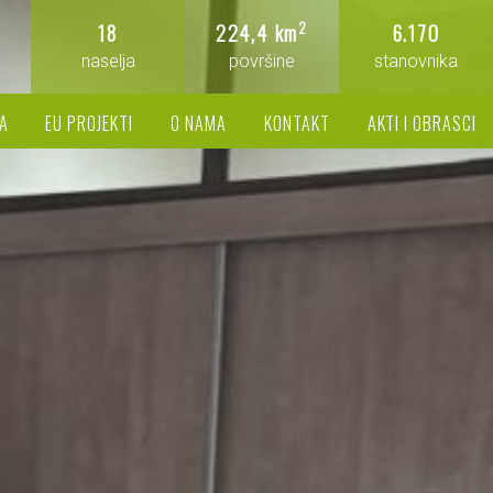
2
18
224,4 km
6.170
naselja
površine
stanovnika
A
EU PROJEKTI
O NAMA
KONTAKT
AKTI I OBRASCI