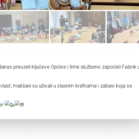
danas preuzeli ključeve Općine i time službeno započeli Fašnik 
last, mališani su uživali u slasnim krafnama i zabavi koja se
e!