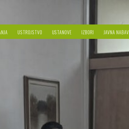
ANJA
USTROJSTVO
USTANOVE
IZBORI
JAVNA NABAV