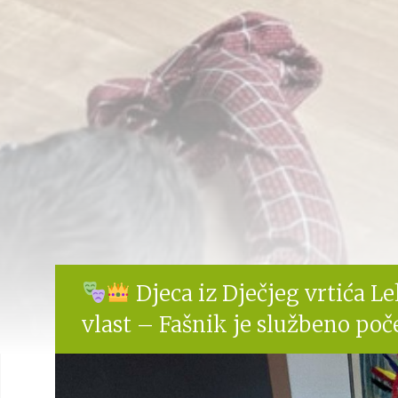
Djeca iz Dječjeg vrtića L
vlast – Fašnik je službeno poč