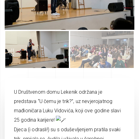
U Društvenom domu Lekenik održana je
predstava “U čemu je trik?”, uz nevjerojatnog
mađioničara Luku Vidovića, koji ove godine slavi
25 godina karijere!
Djeca (i odrasli!) su s oduševljenjem pratila svaki
trik, smijala se, čudila i uživala u čarobnoj