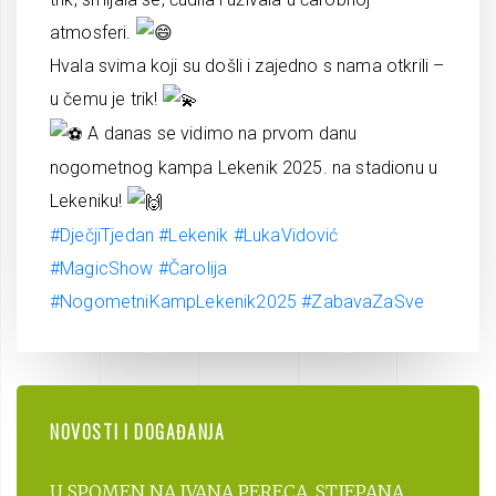
atmosferi.
Hvala svima koji su došli i zajedno s nama otkrili –
u čemu je trik!
A danas se vidimo na prvom danu
nogometnog kampa Lekenik 2025. na stadionu u
Lekeniku!
#DječjiTjedan
#Lekenik
#LukaVidović
#MagicShow
#Čarolija
#NogometniKampLekenik2025
#ZabavaZaSve
NOVOSTI I DOGAĐANJA
U SPOMEN NA IVANA PERECA, STJEPANA