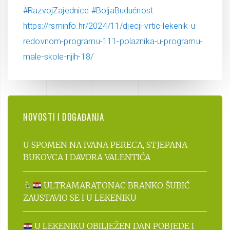
#RazvojZajednice
#BoljaBudućnost
https://rsminfo.hr/2024/11/djecji-vrtic-lekenik-u-
redovnom-programu-111-polaznika-u-programu-
male-skole-njih-18/
NOVOSTI I DOGAĐANJA
U SPOMEN NA IVANA PERECA, STJEPANA
BUKOVCA I DAVORA VALENTIĆA
ULTRAMARATONAC BRANKO ŠUBIĆ
ZAUSTAVIO SE I U LEKENIKU
U LEKENIKU OBILJEŽEN DAN POBJEDE I