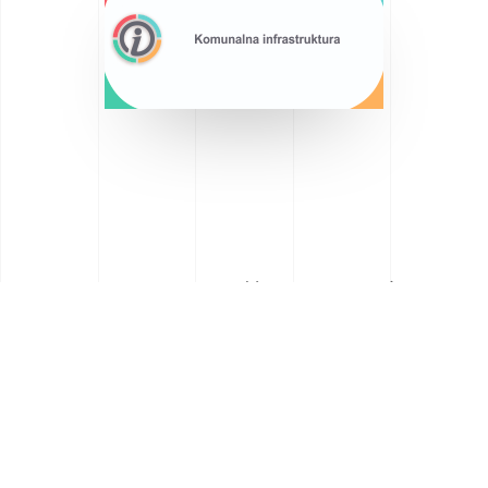
Saznajte više o Općini
Lekenik