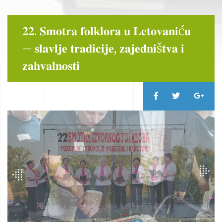
𝟐𝟐. 𝐒𝐦𝐨𝐭𝐫𝐚 𝐟𝐨𝐥𝐤𝐥𝐨𝐫𝐚 𝐮 𝐋𝐞𝐭𝐨𝐯𝐚𝐧𝐢ć𝐮
– 𝐬𝐥𝐚𝐯𝐥𝐣𝐞 𝐭𝐫𝐚𝐝𝐢𝐜𝐢𝐣𝐞, 𝐳𝐚𝐣𝐞𝐝𝐧𝐢š𝐭𝐯𝐚 𝐢
𝐳𝐚𝐡𝐯𝐚𝐥𝐧𝐨𝐬𝐭𝐢