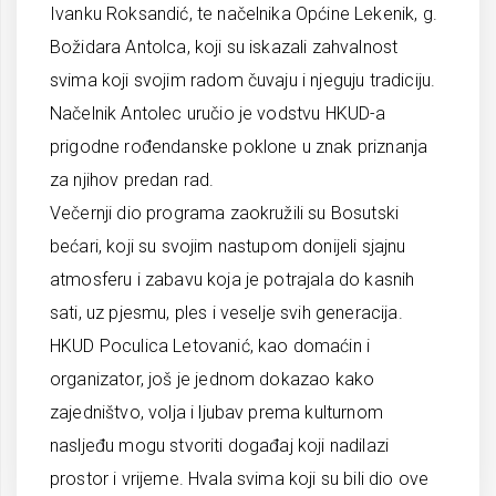
Ivanku Roksandić, te načelnika Općine Lekenik, g.
Božidara Antolca, koji su iskazali zahvalnost
svima koji svojim radom čuvaju i njeguju tradiciju.
Načelnik Antolec uručio je vodstvu HKUD-a
prigodne rođendanske poklone u znak priznanja
za njihov predan rad.
Večernji dio programa zaokružili su Bosutski
bećari, koji su svojim nastupom donijeli sjajnu
atmosferu i zabavu koja je potrajala do kasnih
sati, uz pjesmu, ples i veselje svih generacija.
HKUD Poculica Letovanić, kao domaćin i
organizator, još je jednom dokazao kako
zajedništvo, volja i ljubav prema kulturnom
nasljeđu mogu stvoriti događaj koji nadilazi
prostor i vrijeme. Hvala svima koji su bili dio ove