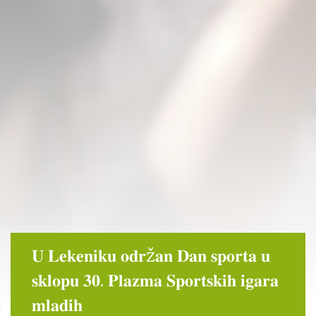
𝐔 𝐋𝐞𝐤𝐞𝐧𝐢𝐤𝐮 𝐨𝐝𝐫ž𝐚𝐧 𝐃𝐚𝐧 𝐬𝐩𝐨𝐫𝐭𝐚 𝐮
𝐬𝐤𝐥𝐨𝐩𝐮 𝟑𝟎. 𝐏𝐥𝐚𝐳𝐦𝐚 𝐒𝐩𝐨𝐫𝐭𝐬𝐤𝐢𝐡 𝐢𝐠𝐚𝐫𝐚
𝐦𝐥𝐚𝐝𝐢𝐡