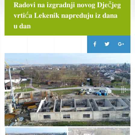
𝐑𝐚𝐝𝐨𝐯𝐢 𝐧𝐚 𝐢𝐳𝐠𝐫𝐚𝐝𝐧𝐣𝐢 𝐧𝐨𝐯𝐨𝐠 𝐃𝐣𝐞č𝐣𝐞𝐠
𝐯𝐫𝐭𝐢ć𝐚 𝐋𝐞𝐤𝐞𝐧𝐢𝐤 𝐧𝐚𝐩𝐫𝐞𝐝𝐮𝐣𝐮 𝐢𝐳 𝐝𝐚𝐧𝐚
𝐮 𝐝𝐚𝐧