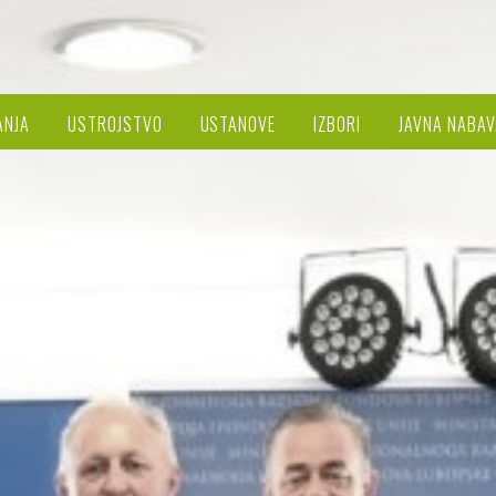
ANJA
USTROJSTVO
USTANOVE
IZBORI
JAVNA NABAV