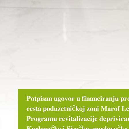
𝐏𝐨𝐭𝐩𝐢𝐬𝐚𝐧 𝐮𝐠𝐨𝐯𝐨𝐫 𝐮 𝐟𝐢𝐧𝐚𝐧𝐜𝐢𝐫𝐚𝐧𝐣𝐮 𝐩𝐫
𝐜𝐞𝐬𝐭𝐚 𝐩𝐨𝐝𝐮𝐳𝐞𝐭𝐧𝐢č𝐤𝐨𝐣 𝐳𝐨𝐧𝐢 𝐌𝐚𝐫𝐨𝐟 𝐋
𝐏𝐫𝐨𝐠𝐫𝐚𝐦𝐮 𝐫𝐞𝐯𝐢𝐭𝐚𝐥𝐢𝐳𝐚𝐜𝐢𝐣𝐞 𝐝𝐞𝐩𝐫𝐢𝐯𝐢𝐫
𝐊𝐚𝐫𝐥𝐨𝐯𝐚č𝐤𝐞 𝐢 𝐒𝐢𝐬𝐚č𝐤𝐨-𝐦𝐨𝐬𝐥𝐚𝐯𝐚č𝐤𝐞 