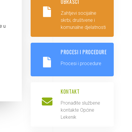
OBRASCI
Zahtjevi socijalne
skrbi, društvene i
e u
komunalne djelatnosti
PROCESI I PROCEDURE
Procesi i procedure
KONTAKT
Pronađite službene
kontakte Općine
Lekenik