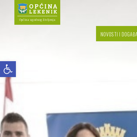
Općina ugodnog življenja
NOVOSTI I DOGAĐ
Open toolbar