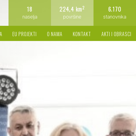
2
18
224,4 km
6.170
naselja
površine
stanovnika
A
EU PROJEKTI
O NAMA
KONTAKT
AKTI I OBRASCI