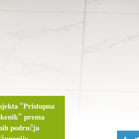
𝐨𝐣𝐞𝐤𝐭𝐚 “𝐏𝐫𝐢𝐬𝐭𝐮𝐩𝐧𝐚
𝐞𝐤𝐞𝐧𝐢𝐤” 𝐩𝐫𝐞𝐦𝐚
𝐧𝐢𝐡 𝐩𝐨𝐝𝐫𝐮č𝐣𝐚
ž𝐮𝐩𝐚𝐧𝐢𝐣𝐞