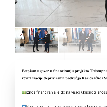
𝐏𝐨𝐭𝐩𝐢𝐬𝐚𝐧 𝐮𝐠𝐨𝐯𝐨𝐫 𝐮 𝐟𝐢𝐧𝐚𝐧𝐜𝐢𝐫𝐚𝐧𝐣𝐮 𝐩𝐫𝐨𝐣𝐞𝐤𝐭𝐚 “𝐏𝐫𝐢𝐬𝐭𝐮𝐩
𝐫𝐞𝐯𝐢𝐭𝐚𝐥𝐢𝐳𝐚𝐜𝐢𝐣𝐞 𝐝𝐞𝐩𝐫𝐢𝐯𝐢𝐫𝐚𝐧𝐢𝐡 𝐩𝐨𝐝𝐫𝐮č𝐣𝐚 𝐊𝐚𝐫𝐥𝐨𝐯𝐚č𝐤𝐞 𝐢
iznos financiranja je do najvišeg ukupnog izno
Prema projektu planira se rekonstrukcija i iz