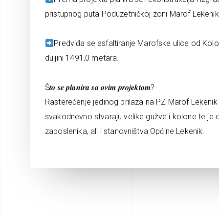
pristupnog puta Poduzetničkoj zoni Marof Lekenik
Predviđa se asfaltiranje Marofske ulice od Kolo
duljini 1491,0 metara.
Š𝒕𝒐 𝒔𝒆 𝒑𝒍𝒂𝒏𝒊𝒓𝒂 𝒔𝒂 𝒐𝒗𝒊𝒎 𝒑𝒓𝒐𝒋𝒆𝒌𝒕𝒐𝒎?
Rasterećenje jedinog prilaza na PZ Marof Lekenik
svakodnevno stvaraju velike gužve i kolone te je 
zaposlenika, ali i stanovništva Općine Lekenik.