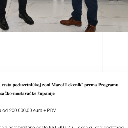
𝐧𝐚 𝐜𝐞𝐬𝐭𝐚 𝐩𝐨𝐝𝐮𝐳𝐞𝐭𝐧𝐢č𝐤𝐨𝐣 𝐳𝐨𝐧𝐢 𝐌𝐚𝐫𝐨𝐟 𝐋𝐞𝐤𝐞𝐧𝐢𝐤” 𝐩𝐫𝐞𝐦𝐚 𝐏𝐫𝐨𝐠𝐫𝐚𝐦𝐮
 𝐒𝐢𝐬𝐚č𝐤𝐨-𝐦𝐨𝐬𝐥𝐚𝐯𝐚č𝐤𝐞 ž𝐮𝐩𝐚𝐧𝐢𝐣𝐞
sa od 200.000,00 eura + PDV
gradnja nerazvrstane ceste NKLEK014 u Lekeniku kao dodatnog