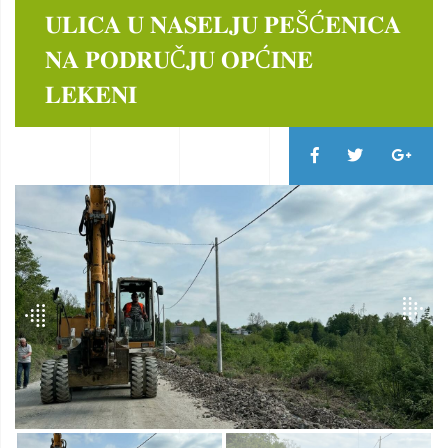
𝐔𝐋𝐈𝐂𝐀 𝐔 𝐍𝐀𝐒𝐄𝐋𝐉𝐔 𝐏𝐄ŠĆ𝐄𝐍𝐈𝐂𝐀
𝐍𝐀 𝐏𝐎𝐃𝐑𝐔Č𝐉𝐔 𝐎𝐏Ć𝐈𝐍𝐄
𝐋𝐄𝐊𝐄𝐍𝐈