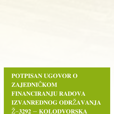
𝐏𝐎𝐓𝐏𝐈𝐒𝐀𝐍 𝐔𝐆𝐎𝐕𝐎𝐑 𝐎
𝐙𝐀𝐉𝐄𝐃𝐍𝐈Č𝐊𝐎𝐌
𝐅𝐈𝐍𝐀𝐍𝐂𝐈𝐑𝐀𝐍𝐉𝐔 𝐑𝐀𝐃𝐎𝐕𝐀
𝐈𝐙𝐕𝐀𝐍𝐑𝐄𝐃𝐍𝐎𝐆 𝐎𝐃𝐑Ž𝐀𝐕𝐀𝐍𝐉𝐀
Ž-𝟑𝟐𝟗𝟐 – 𝐊𝐎𝐋𝐎𝐃𝐕𝐎𝐑𝐒𝐊𝐀