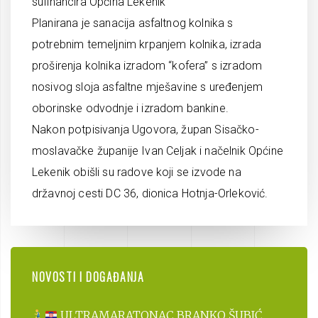
sufinancira Općina Lekenik
P
lanirana je sanacija asfaltnog kolnika s
potrebnim temeljnim krpanjem kolnika, izrada
proširenja kolnika izradom “kofera” s izradom
nosivog sloja asfaltne mješavine s uređenjem
oborinske odvodnje i izradom bankine.
Nakon potpisivanja Ugovora, župan Sisačko-
moslavačke županije Ivan Celjak i načelnik Općine
Lekenik obišli su radove koji se izvode na
državnoj cesti DC 36, dionica Hotnja-Orleković.
NOVOSTI I DOGAĐANJA
ULTRAMARATONAC BRANKO ŠUBIĆ