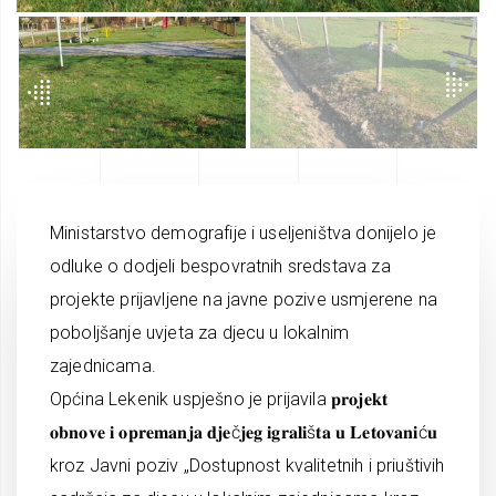
Ministarstvo demografije i useljeništva donijelo je
odluke o dodjeli bespovratnih sredstava za
projekte prijavljene na javne pozive usmjerene na
poboljšanje uvjeta za djecu u lokalnim
zajednicama.
Općina Lekenik uspješno je prijavila 𝐩𝐫𝐨𝐣𝐞𝐤𝐭
𝐨𝐛𝐧𝐨𝐯𝐞 𝐢 𝐨𝐩𝐫𝐞𝐦𝐚𝐧𝐣𝐚 𝐝𝐣𝐞č𝐣𝐞𝐠 𝐢𝐠𝐫𝐚𝐥𝐢š𝐭𝐚 𝐮 𝐋𝐞𝐭𝐨𝐯𝐚𝐧𝐢ć𝐮
kroz Javni poziv „Dostupnost kvalitetnih i priuštivih