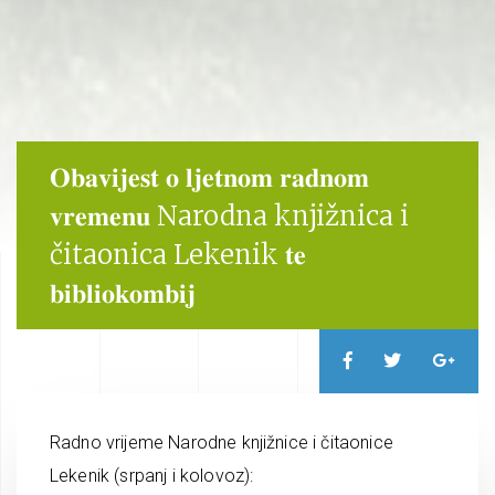
𝐎𝐛𝐚𝐯𝐢𝐣𝐞𝐬𝐭 𝐨 𝐥𝐣𝐞𝐭𝐧𝐨𝐦 𝐫𝐚𝐝𝐧𝐨𝐦
𝐯𝐫𝐞𝐦𝐞𝐧𝐮 Narodna knjižnica i
čitaonica Lekenik 𝐭𝐞
𝐛𝐢𝐛𝐥𝐢𝐨𝐤𝐨𝐦𝐛𝐢𝐣
Radno vrijeme Narodne knjižnice i čitaonice
Lekenik (srpanj i kolovoz):