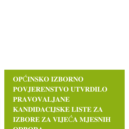
𝐎𝐏Ć𝐈𝐍𝐒𝐊𝐎 𝐈𝐙𝐁𝐎𝐑𝐍𝐎
𝐏𝐎𝐕𝐉𝐄𝐑𝐄𝐍𝐒𝐓𝐕𝐎 𝐔𝐓𝐕𝐑𝐃𝐈𝐋𝐎
𝐏𝐑𝐀𝐕𝐎𝐕𝐀𝐋𝐉𝐀𝐍𝐄
𝐊𝐀𝐍𝐃𝐈𝐃𝐀𝐂𝐈𝐉𝐒𝐊𝐄 𝐋𝐈𝐒𝐓𝐄 𝐙𝐀
𝐈𝐙𝐁𝐎𝐑𝐄 𝐙𝐀 𝐕𝐈𝐉𝐄Ć𝐀 𝐌𝐉𝐄𝐒𝐍𝐈𝐇