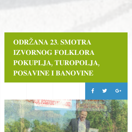
𝐎𝐃𝐑Ž𝐀𝐍𝐀 𝟐𝟑. 𝐒𝐌𝐎𝐓𝐑𝐀
𝐈𝐙𝐕𝐎𝐑𝐍𝐎𝐆 𝐅𝐎𝐋𝐊𝐋𝐎𝐑𝐀
𝐏𝐎𝐊𝐔𝐏𝐋𝐉𝐀, 𝐓𝐔𝐑𝐎𝐏𝐎𝐋𝐉𝐀,
𝐏𝐎𝐒𝐀𝐕𝐈𝐍𝐄 𝐈 𝐁𝐀𝐍𝐎𝐕𝐈𝐍𝐄