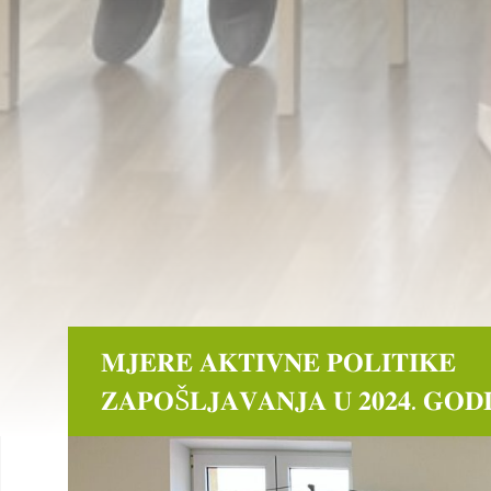
𝐌𝐉𝐄𝐑𝐄 𝐀𝐊𝐓𝐈𝐕𝐍𝐄 𝐏𝐎𝐋𝐈𝐓𝐈𝐊𝐄
𝐙𝐀𝐏𝐎Š𝐋𝐉𝐀𝐕𝐀𝐍𝐉𝐀 𝐔 𝟐𝟎𝟐𝟒. 𝐆𝐎𝐃𝐈