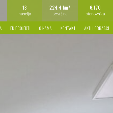
2
18
224,4 km
6.170
naselja
površine
stanovnika
A
EU PROJEKTI
O NAMA
KONTAKT
AKTI I OBRASCI