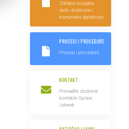
Zahtjevi socijalne
skrbi, društvene i
komunalne djelatnosti
PROCESI I PROCEDURE
Procesi i procedure
KONTAKT
Pronađite službene
kontakte Općine
Lekenik