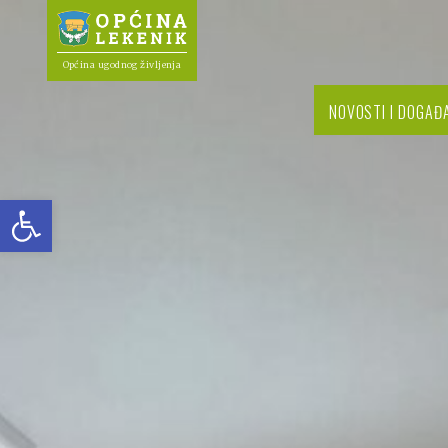
Općina ugodnog življenja
NOVOSTI I DOGAĐ
Open toolbar