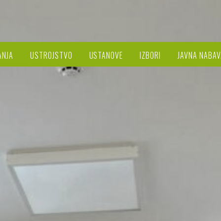
ANJA
USTROJSTVO
USTANOVE
IZBORI
JAVNA NABAV