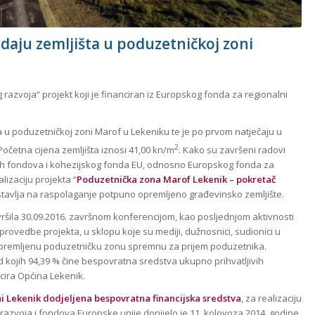
daju zemljišta u poduzetničkoj zoni
azvoja“ projekt koji je financiran iz Europskog fonda za regionalni
 u poduzetničkoj zoni Marof u Lekeniku te je po prvom natječaju u
2
četna cijena zemljišta iznosi 41,00 kn/m
. Kako su završeni radovi
urnih fondova i kohezijskog fonda EU, odnosno Europskog fonda za
lizaciju projekta “
Poduzetnička zona Marof Lekenik – pokretač
tavlja na raspolaganje potpuno opremljeno građevinsko zemljište.
vršila 30.09.2016. završnom konferencijom, kao posljednjom aktivnosti
provedbe projekta, u sklopu koje su mediji, dužnosnici, sudionici u
urno opremljenu poduzetničku zonu spremnu za prijem poduzetnika.
d kojih 94,39 % čine bespovratna sredstva ukupno prihvatljivih
cira Općina Lekenik.
i Lekenik dodjeljena bespovratna financijska sredstva
, za realizaciju
razvoja i fondova Europske unije donijelo je 11. kolovoza 2014. godine,