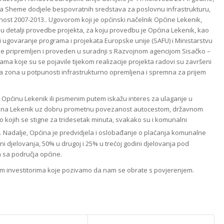
ga Sheme dodjele bespovratnih sredstava za poslovnu infrastrukturu,
st 2007-2013.. Ugovorom koji je općinski načelnik Općine Lekenik,
 su detalji provedbe projekta, za koju provedbu je Općina Lekenik, kao
 i ugovaranje programa i projekata Europske unije (SAFU) i Ministarstvu
 je pripremljen i proveden u suradnji s Razvojnom agencijom Sisačko –
ma koje su se pojavile tijekom realizacije projekta radovi su završeni
ka zona u potpunosti infrastrukturno opremljena i spremna za prijem
Općinu Lekenik ili pismenim putem iskažu interes za ulaganje u
pćina Lekenik uz dobru prometnu povezanost autocestom, državnom
do kojih se stigne za tridesetak minuta, svakako su i komunalni
3
. Nadalje, Općina je predvidjela i oslobađanje o plaćanja komunalne
 djelovanja, 50% u drugoj i 25% u trećoj godini djelovanja pod
 sa područja općine.
im investitorima koje pozivamo da nam se obrate s povjerenjem.