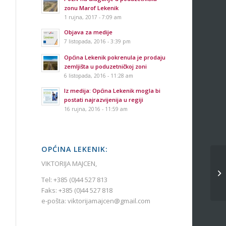
zonu Marof Lekenik
1 rujna, 2017 - 7:09 am
Objava za medije
7 listopada, 2016 - 3:39 pm
Općina Lekenik pokrenula je prodaju
zemljišta u poduzetničkoj zoni
6 listopada, 2016 - 11:28 am
Iz medija: Općina Lekenik mogla bi
postati najrazvijenija u regiji
16 rujna, 2016 - 11:59 am
OPĆINA LEKENIK:
VIKTORIJA MAJCEN,
Tel: +385 (0)44 527 813
Faks: +385 (0)44 527 818
e-pošta: viktorijamajcen@gmail.com