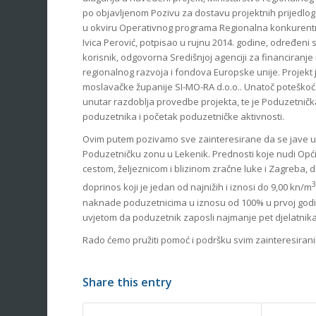
po objavljenom Pozivu za dostavu projektnih prijedlo
u okviru Operativnog programa Regionalna konkurentno
Ivica Perović, potpisao u rujnu 2014. godine, određeni
korisnik, odgovorna Središnjoj agenciji za financiranje
regionalnog razvoja i fondova Europske unije. Projekt
moslavačke županije SI-MO-RA d.o.o.. Unatoč poteškoća
unutar razdoblja provedbe projekta, te je Poduzetnič
poduzetnika i početak poduzetničke aktivnosti.
Ovim putem pozivamo sve zainteresirane da se jave u 
Poduzetničku zonu u Lekenik. Prednosti koje nudi O
cestom, željeznicom i blizinom zračne luke i Zagreba, 
doprinos koji je jedan od najnižih i iznosi do 9,00 kn/m
naknade poduzetnicima u iznosu od 100% u prvoj godini
uvjetom da poduzetnik zaposli najmanje pet djelatnika
Rado ćemo pružiti pomoć i podršku svim zainteresiran
Share this entry