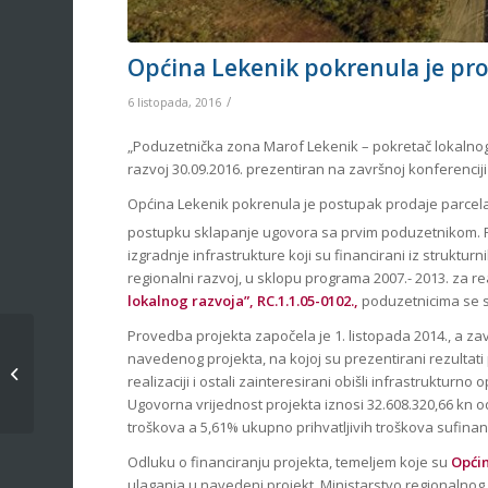
Općina Lekenik pokrenula je pro
/
6 listopada, 2016
„Poduzetnička zona Marof Lekenik – pokretač lokalnog r
razvoj 30.09.2016. prezentiran na završnoj konferenciji
Općina Lekenik pokrenula je postupak prodaje parcela
postupku sklapanje ugovora sa prvim poduzetnikom. Po
izgradnje infrastrukture koji su financirani iz strukt
regionalni razvoj, u sklopu programa 2007.- 2013. za rea
lokalnog razvoja”, RC.1.1.05-0102.,
poduzetnicima se s
Provedba projekta započela je 1. listopada 2014., a za
Iz medija: Općina
navedenog projekta, na kojoj su prezentirani rezultati 
Lekenik mogla bi
realizaciji i ostali zainteresirani obišli infrastrukt
postati najrazvijenija u
Ugovorna vrijednost projekta iznosi 32.608.320,66 kn o
regiji
troškova a 5,61% ukupno prihvatljivih troškova sufinan
Odluku o financiranju projekta, temeljem koje su
Općin
ulaganja u navedeni projekt, Ministarstvo regionalnog 