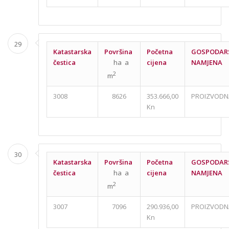
29
Katastarska
Površina
Početna
GOSPODAR
čestica
ha a
cijena
NAMJENA
2
m
3008
8626
353.666,00
PROIZVODN
Kn
30
Katastarska
Površina
Početna
GOSPODAR
čestica
ha a
cijena
NAMJENA
2
m
3007
7096
290.936,00
PROIZVODN
Kn