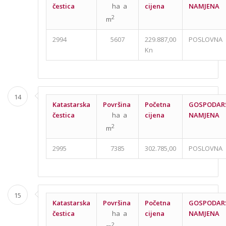
čestica
ha a
cijena
NAMJENA
2
m
2994
5607
229.887,00
POSLOVNA
Kn
14
Katastarska
Površina
Početna
GOSPODAR
čestica
ha a
cijena
NAMJENA
2
m
2995
7385
302.785,00
POSLOVNA
15
Katastarska
Površina
Početna
GOSPODAR
čestica
ha a
cijena
NAMJENA
2