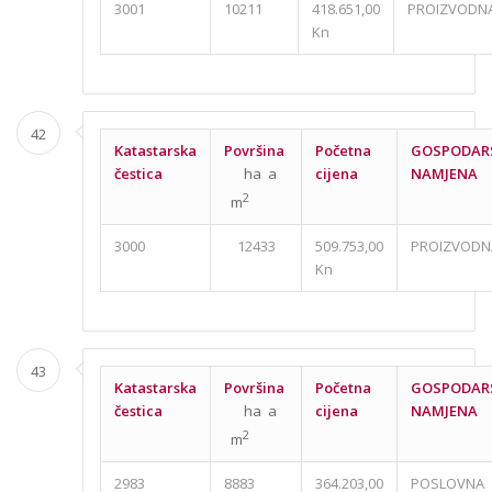
3001
10211
418.651,00
PROIZVODN
Kn
42
Katastarska
Površina
Početna
GOSPODAR
čestica
ha a
cijena
NAMJENA
2
m
3000
12433
509.753,00
PROIZVODN
Kn
43
Katastarska
Površina
Početna
GOSPODAR
čestica
ha a
cijena
NAMJENA
2
m
2983
8883
364.203,00
POSLOVNA