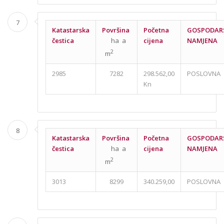
7
Katastarska
Površina
Početna
GOSPODAR
čestica
ha a
cijena
NAMJENA
2
m
2985
7282
298.562,00
POSLOVNA
Kn
8
Katastarska
Površina
Početna
GOSPODAR
čestica
ha a
cijena
NAMJENA
2
m
3013
8299
340.259,00
POSLOVNA