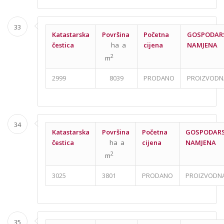
33
Katastarska
Površina
Početna
GOSPODAR
čestica
ha a
cijena
NAMJENA
2
m
2999
8039
PRODANO
PROIZVODN
34
Katastarska
Površina
Početna
GOSPODAR
čestica
ha a
cijena
NAMJENA
2
m
3025
3801
PRODANO
PROIZVODN
35