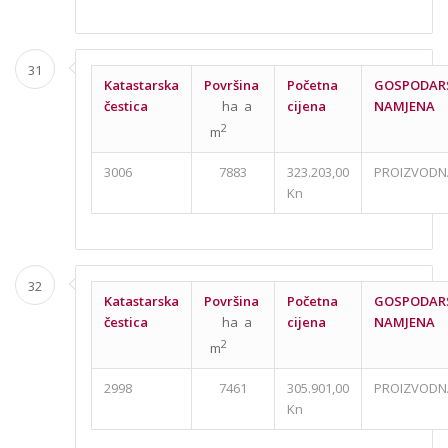
31
Katastarska
Površina
Početna
GOSPODAR
čestica
ha a
cijena
NAMJENA
2
m
3006
7883
323.203,00
PROIZVODN
Kn
32
Katastarska
Površina
Početna
GOSPODAR
čestica
ha a
cijena
NAMJENA
2
m
2998
7461
305.901,00
PROIZVODN
Kn