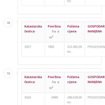
Kn
18
Katastarska
Površina
Početna
GOSPODAR
čestica
ha a
cijena
NAMJENA
2
m
3027
7865
322.465,00
PROIZVODN
Kn
19
Katastarska
Površina
Početna
GOSPODAR
čestica
ha a
cijena
NAMJENA
2
m
3026
6989
286.549,00
PROIZVODN
Kn