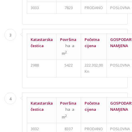
3033
7823
PRODANO
POSLOVNA
3
Katastarska
Površina
Početna
GOSPODAR
čestica
ha a
cijena
NAMJENA
2
m
2988
5422
222.302,00
POSLOVNA
Kn
4
Katastarska
Površina
Početna
GOSPODAR
čestica
ha a
cijena
NAMJENA
2
m
3032
8337
PRODANO
POSLOVNA