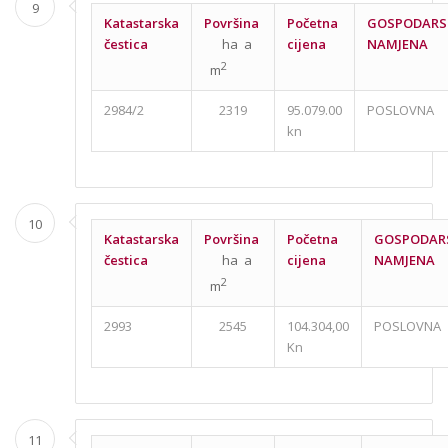
9
Katastarska
Površina
Početna
GOSPODARS
čestica
ha a
cijena
NAMJENA
2
m
2984/2
2319
95.079.00
POSLOVNA
kn
10
Katastarska
Površina
Početna
GOSPODAR
čestica
ha a
cijena
NAMJENA
2
m
2993
2545
104.304,00
POSLOVNA
Kn
11