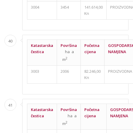
3004
3454
141.614,00
PROIZVODN
Kn
40
Katastarska
Površina
Početna
GOSPODARS
čestica
ha a
cijena
NAMJENA
2
m
3003
2006
82.246,00
PROIZVODNA
Kn
41
Katastarska
Površina
Početna
GOSPODAR
čestica
ha a
cijena
NAMJENA
2
m