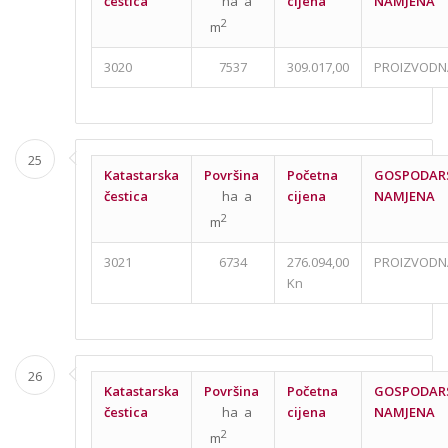
čestica
ha a
cijena
NAMJENA
2
m
3020
7537
309.017,00
PROIZVODN
25
Katastarska
Površina
Početna
GOSPODAR
čestica
ha a
cijena
NAMJENA
2
m
3021
6734
276.094,00
PROIZVODN
Kn
26
Katastarska
Površina
Početna
GOSPODAR
čestica
ha a
cijena
NAMJENA
2
m