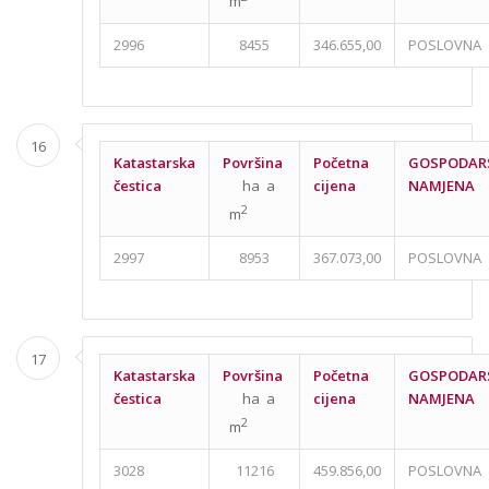
m
2996
8455
346.655,00
POSLOVNA
16
Katastarska
Površina
Početna
GOSPODAR
čestica
ha a
cijena
NAMJENA
2
m
2997
8953
367.073,00
POSLOVNA
17
Katastarska
Površina
Početna
GOSPODAR
čestica
ha a
cijena
NAMJENA
2
m
3028
11216
459.856,00
POSLOVNA