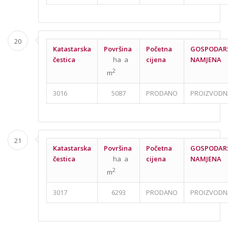
20
Katastarska
Površina
Početna
GOSPODAR
čestica
ha a
cijena
NAMJENA
2
m
3016
5087
PRODANO
PROIZVODN
21
Katastarska
Površina
Početna
GOSPODAR
čestica
ha a
cijena
NAMJENA
2
m
3017
6293
PRODANO
PROIZVODN