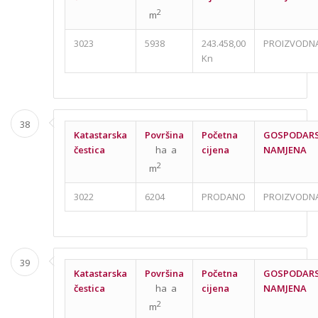
2
m
3023
5938
243.458,00
PROIZVODN
Kn
38
Katastarska
Površina
Početna
GOSPODAR
čestica
ha a
cijena
NAMJENA
2
m
3022
6204
PRODANO
PROIZVODN
39
Katastarska
Površina
Početna
GOSPODAR
čestica
ha a
cijena
NAMJENA
2
m