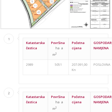
9
35
11
43
1
Katastarska
Površina
Početna
GOSPODAR
čestica
ha a
cijena
NAMJENA
2
m
2989
5051
207.091,00
POSLOVNA
Kn
2
Katastarska
Površina
Početna
GOSPODAR
čestica
ha a
cijena
NAMJENA
2
m