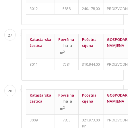
3012
5858
240.178,00
PROIZVODN
27
Katastarska
Površina
Početna
GOSPODAR
čestica
ha a
cijena
NAMJENA
2
m
3011
7584
310.944,00
PROIZVODN
28
Katastarska
Površina
Početna
GOSPODAR
čestica
ha a
cijena
NAMJENA
2
m
3009
7853
321.973,00
PROIZVODN
Kn