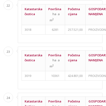
22
Katastarska
Površina
Početna
GOSPODAR
čestica
ha a
cijena
NAMJENA
2
m
3018
6281
257.521,00
PROIZVODN
23
Katastarska
Površina
Početna
GOSPODAR
čestica
ha a
cijena
NAMJENA
2
m
3019
10361
424.801,00
PROIZVODN
24
Katastarska
Površina
Početna
GOSPODAR