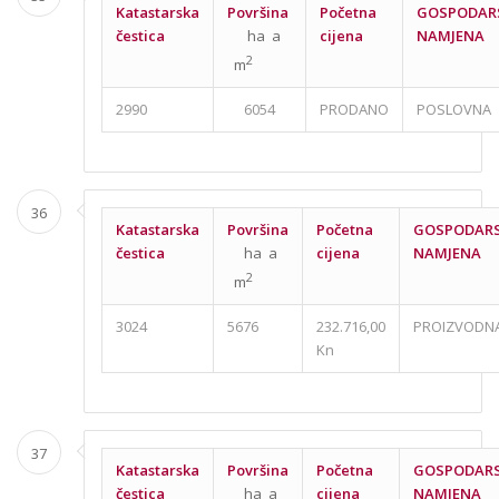
Katastarska
Površina
Početna
GOSPODAR
čestica
ha a
cijena
NAMJENA
2
m
2990
6054
PRODANO
POSLOVNA
36
Katastarska
Površina
Početna
GOSPODAR
čestica
ha a
cijena
NAMJENA
2
m
3024
5676
232.716,00
PROIZVODN
Kn
37
Katastarska
Površina
Početna
GOSPODAR
čestica
ha a
cijena
NAMJENA