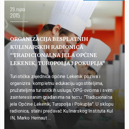
29. rujna
2015
ORGANIZACIJA BESPLATNIH
KULINARSKIH RADIONICA
“TRADICIONALNA JELA OPĆINE
LEKENIK, TUROPOLJA I POKUPLJA”
Turistička zajednica općine Lekenik poziva i
organizira kompletnu edukaciju ugostiteljima,
pružateljima turističkih usluga, OPG-ovcima i svim
zainteresiranim građanima na temu: “Tradicionalna
jela Općine Lekenik, Turopolja i Pokuplja”. U sklopu
radionica, stalni predavač Kulinarskog Instituta Kul
IN, Marko Hernaut …