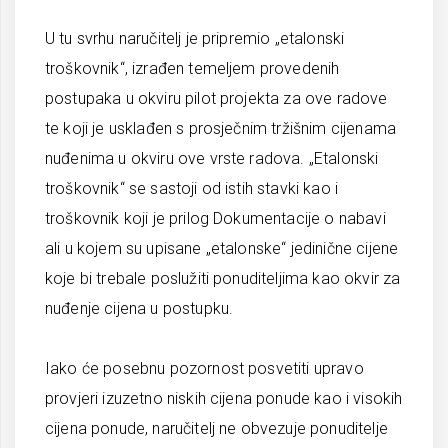
U tu svrhu naručitelj je pripremio „etalonski
troškovnik“, izrađen temeljem provedenih
postupaka u okviru pilot projekta za ove radove
te koji je usklađen s prosječnim tržišnim cijenama
nuđenima u okviru ove vrste radova. „Etalonski
troškovnik“ se sastoji od istih stavki kao i
troškovnik koji je prilog Dokumentacije o nabavi
ali u kojem su upisane „etalonske“ jedinične cijene
koje bi trebale poslužiti ponuditeljima kao okvir za
nuđenje cijena u postupku.
Iako će posebnu pozornost posvetiti upravo
provjeri izuzetno niskih cijena ponude kao i visokih
cijena ponude, naručitelj ne obvezuje ponuditelje