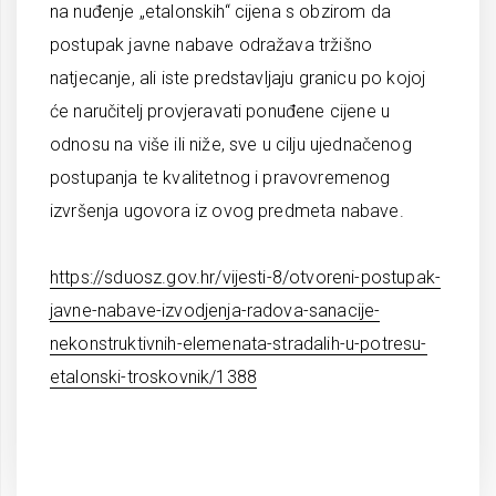
na nuđenje „etalonskih“ cijena s obzirom da
postupak javne nabave odražava tržišno
natjecanje, ali iste predstavljaju granicu po kojoj
će naručitelj provjeravati ponuđene cijene u
odnosu na više ili niže, sve u cilju ujednačenog
postupanja te kvalitetnog i pravovremenog
izvršenja ugovora iz ovog predmeta nabave.
https://sduosz.gov.hr/vijesti-8/otvoreni-postupak-
javne-nabave-izvodjenja-radova-sanacije-
nekonstruktivnih-elemenata-stradalih-u-potresu-
etalonski-troskovnik/1388