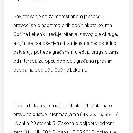
Savjetovanje sa zainteresiranom javnošću
provodi se o nacrtima onih općih akata kojima
Općina Lekenik uređuje pitanja iz svog djelokruga,
a čijim se donošenjem ili izmjenama neposredno
ostvaruju potrebe građana ili uređuju druga pitanja
od interesa za opću dobrobit građana i pravnih
osoba na području Općine Lekenik.
Općina Lekenik, temeljem članka 11. Zakona o
pravu na pristup informacijama (NN 25/13, 85/15)
i članka 29.stavak 5. Zakona o poljoprivrednom
zemljištu (NN 20/18) dana 15.05.2018. objavljuje