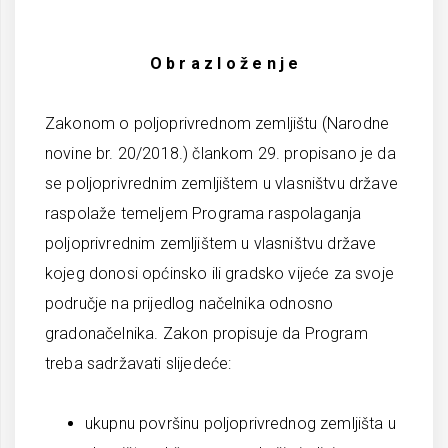
O b r a z l o ž e n j e
Zakonom o poljoprivrednom zemljištu (Narodne
novine br. 20/2018.) člankom 29. propisano je da
se poljoprivrednim zemljištem u vlasništvu države
raspolaže temeljem Programa raspolaganja
poljoprivrednim zemljištem u vlasništvu države
kojeg donosi općinsko ili gradsko vijeće za svoje
područje na prijedlog načelnika odnosno
gradonačelnika. Zakon propisuje da Program
treba sadržavati slijedeće:
ukupnu površinu poljoprivrednog zemljišta u