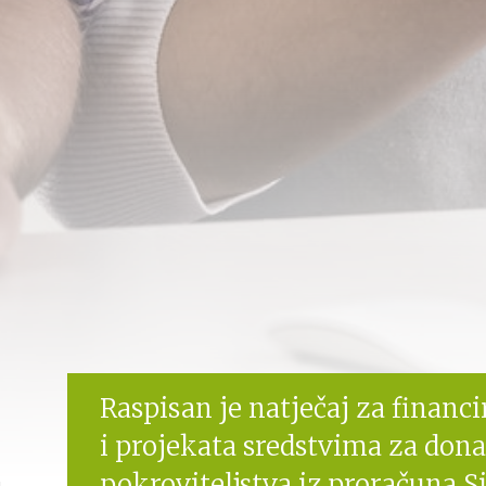
Raspisan je natječaj za financ
i projekata sredstvima za donac
pokroviteljstva iz proračuna S