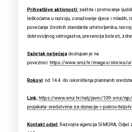
Prihvatljive aktivnosti:
zaštita i promicanje ljuds
teškoćama u razvoju, osnaživanje djece i mladih, r
povećanje životnih standarda umirovljenika, razvoj 
dobrovoljnog vatrogastva, prevencija bolesti, zdrav
Sažetak natječaja
dostupan je na
poveznici:
https://www.smz.hr/images/stories/
Rokovi
: od 14.4. do iskorištenja planiranih sredst
Link:
https://www.smz.hr/natj/javni/109-smz/njp/
projekata-sredstvima-za-donacije-i-pokroviteljs
Kontakt odjel:
Razvojna agencija SIMORA, Odjel 