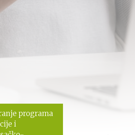
iranje programa
ije i
isačko-