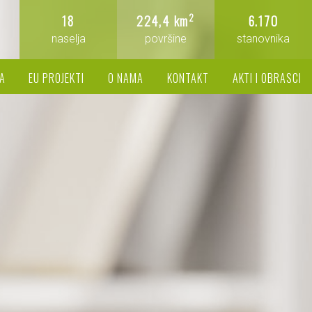
2
18
224,4 km
6.170
naselja
površine
stanovnika
A
EU PROJEKTI
O NAMA
KONTAKT
AKTI I OBRASCI