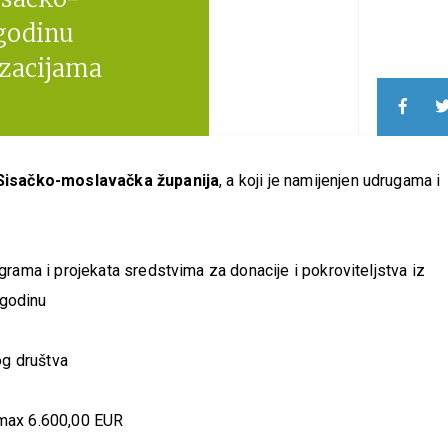
 godinu
izacijama
Sisačko-moslavačka županija
, a koji je namijenjen udrugama i
ograma i projekata sredstvima za donacije i pokroviteljstva iz
 godinu
og društva
max 6.600,00 EUR