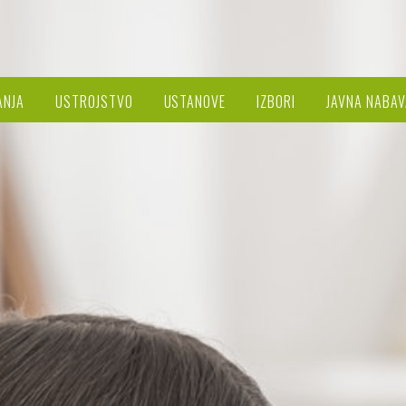
ANJA
USTROJSTVO
USTANOVE
IZBORI
JAVNA NABAV