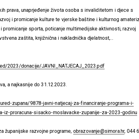
kih prava, unaprjeđenje života osoba s invaliditetom i djece s
azvoj i promicanje kulture te vjerske baštine i kulturnog amateri
i promicanje sporta, poticanje multimedijske aktivnosti, razvoj
stvena zaštita, knjižnična i nakladnička djelatnost,…
ured/2023/donacije/JAVNI_NATJECAJ_2023.pdf
ava, a najkasnije do 31.12.2023.
ured-zupana/9878-javni-natjecaj-za-financiranje-programa-i-
tva-iz-proracuna-sisacko-moslavacke-zupanije-za-2023-godinu
za županijske razvojne programe,
obrazovanje@simora.hr
, 044 