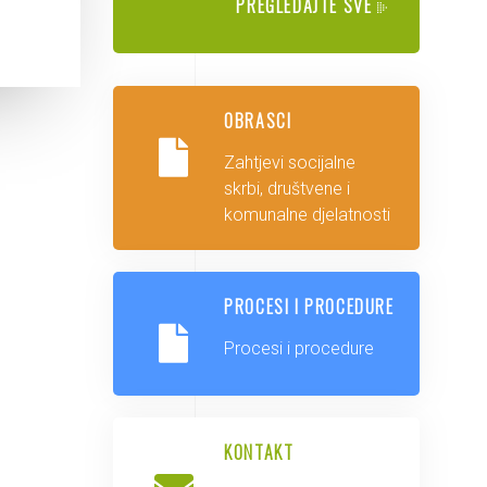
PREGLEDAJTE SVE
OBRASCI
Zahtjevi socijalne
skrbi, društvene i
komunalne djelatnosti
PROCESI I PROCEDURE
Procesi i procedure
KONTAKT