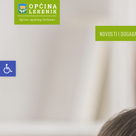
Općina ugodnog življenja
NOVOSTI I DOGAĐ
Open toolbar