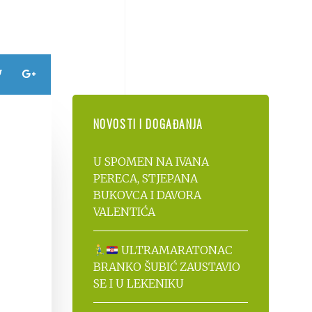
NOVOSTI I DOGAĐANJA
U SPOMEN NA IVANA
PERECA, STJEPANA
BUKOVCA I DAVORA
VALENTIĆA
ULTRAMARATONAC
BRANKO ŠUBIĆ ZAUSTAVIO
SE I U LEKENIKU