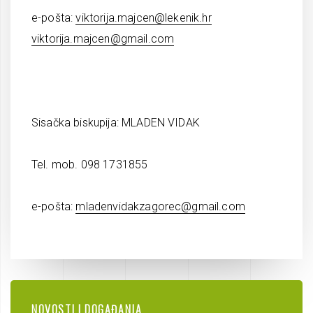
e-pošta:
viktorija.majcen@lekenik.hr
viktorija.majcen@gmail.com
Sisačka biskupija: MLADEN VIDAK
Tel. mob. 098 1731855
e-pošta:
mladenvidakzagorec@gmail.com
NOVOSTI I DOGAĐANJA