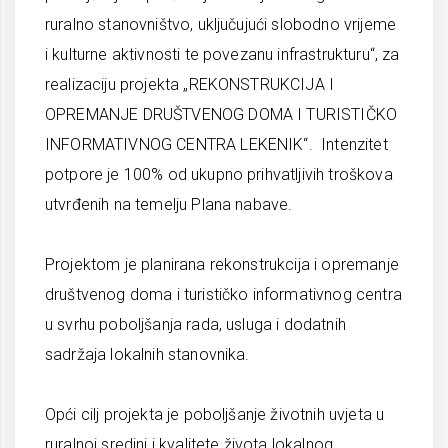
ruralno stanovništvo, uključujući slobodno vrijeme
i kulturne aktivnosti te povezanu infrastrukturu“, za
realizaciju projekta „REKONSTRUKCIJA I
OPREMANJE DRUŠTVENOG DOMA I TURISTIČKO
INFORMATIVNOG CENTRA LEKENIK“. Intenzitet
potpore je 100% od ukupno prihvatljivih troškova
utvrđenih na temelju Plana nabave.
Projektom je planirana rekonstrukcija i opremanje
društvenog doma i turističko informativnog centra
u svrhu poboljšanja rada, usluga i dodatnih
sadržaja lokalnih stanovnika.
Opći cilj projekta je poboljšanje životnih uvjeta u
ruralnoj sredini i kvalitete života lokalnog