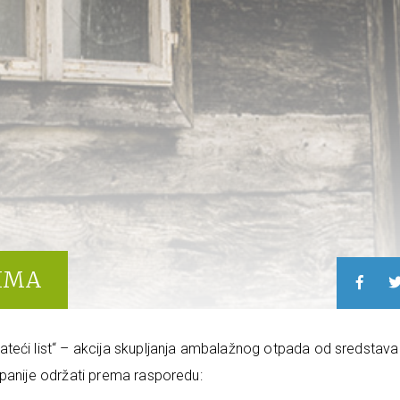
CIMA
teći list“ – akcija skupljanja ambalažnog otpada od sredstava
upanije održati prema rasporedu: