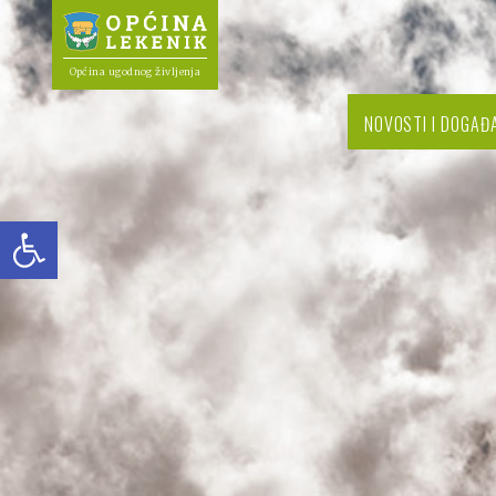
Općina ugodnog življenja
NOVOSTI I DOGAĐ
Open toolbar