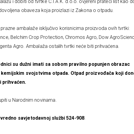
ažu i dobiti od tvrtke C.I.A.K. d.o.o. ovjereni prateći list kao 
zadovoljena obaveza koja proizlazi iz Zakona o otpadu.
t prazne ambalaže isključivo korisnicima proizvoda ovih tvrtki:
nce, Belchim Crop Protection, Chromos Agro, Dow AgroScienc
genta Agro. Ambalaža ostalih tvrtki neće biti prihvaćena.
dnici su dužni imati sa sobom pravilno popunjen obrazac
im i kemijskim svojstvima otpada. Otpad proizvođača koji do
i prihvaćen.
upiti u Narodnim novinama.
ivredno savjetodavnoj službi 524-908
.