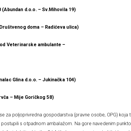
(Abundan d.o.o. – Sv.Mihovila 19)
Društvenog doma – Radićeva ulica)
(Kod Veterinarske ambulante –
lac Glina d.o.o. – Jukinačka 104)
vča – Mije Goričkog 58)
 se za poljoprivredna gospodarstva (pravne osobe, OPG) koja t
vilno postupili s otpadnom ambalažom. Na gore navedenim punkt