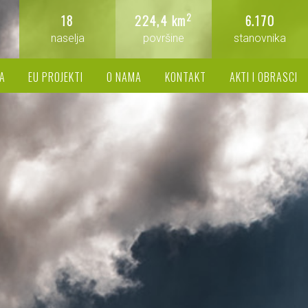
2
18
224,4 km
6.170
naselja
površine
stanovnika
A
EU PROJEKTI
O NAMA
KONTAKT
AKTI I OBRASCI