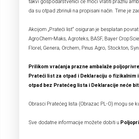
takvi gospodarstvenici će moći vratiti praznu ambal
da su otpad zbrinuli na propisani način. Time je 
Akcijom „Prateći list“ osiguran je besplatan povra
AgroChem-Maks, Agroteks, BASF, Bayer CropScie
Florel, Genera, Orchem, Pinus Agro, Stockton, Syn
Prilikom vraćanja prazne ambalaže poljoprivre
Prateći list za otpad i Deklaraciju o fizikaln
otpad bez Pratećeg lista i Deklaracije neće bit
Obrasci Pratećeg lista (Obrazac PL-O) mogu se k
Sve dodatne informacije možete dobiti u
Poljopr