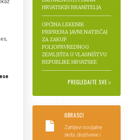
dokaz
HRVATSKIH BRANITELJA
OPĆINA LEKENIK
PRIPREMA JAVNI NATJEČAJ
es,
ZA ZAKUP
POLJOPRVREDNOG
ZEMLJIŠTA U VLASNIŠTVU
REPUBLIKE HRVATSKE
nese
PREGLEDAJTE SVE
OBRASCI
Zahtjevi socijalne
skrbi, društvene i