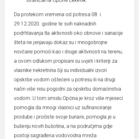
stranicama Općine Lekenik.
Da protekom vremena od potresa 08. i
29.12.2020. godine te svih naknadnih
podrhtavanja tla aktivnosti oko obnove i sanacije
šteta ne jenjavaju dokaz su i mnogobrojne
novčane pomoći kao i druge aktivnosti na terenu,
a ovom odlukom propisani su uvjeti i kriteriji za
vlasnike nekretnina čiji su individualni izvori
opskrbe vodom oštećeni u potresu ili na drugi
način više nisu pogodni za opskrbu domaćinstva
vodom. U tom smislu Općina je kroz više mjeseci
pomogla da mnogi vlasnici uz sufinanciranje
prodube i pročiste svoje bunare, pomogla je u
bušenju novih bušotina, a na područjima gdje
postoji sagrađena vodovodna mreža