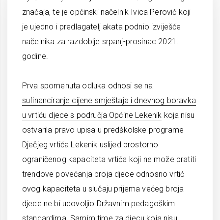
značaja, te je općinski načelnik Ivica Perović koji
je ujedno i predlagatelj akata podnio izviješće
načelnika za razdoblje srpanj-prosinac 2021.
godine.
Prva spomenuta odluka odnosi se na
sufinanciranje cijene smještaja i dnevnog boravka
u vrtiću djece s područja Općine Lekenik
koja nisu
ostvarila pravo upisa u predškolske programe
Dječjeg vrtića Lekenik uslijed prostorno
ograničenog kapaciteta vrtića koji ne može pratiti
trendove povećanja broja djece odnosno vrtić
ovog kapaciteta u slučaju prijema većeg broja
djece ne bi udovoljio Državnim pedagoškim
standardima. Samim time za djecu koja nisu