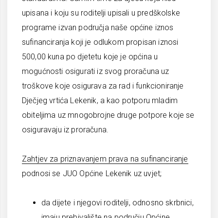
upisana i koju su roditelji upisali u predškolske
programe izvan područja naše općine iznos
sufinanciranja koji je odlukom propisan iznosi
500,00 kuna po djetetu koje je općina u
mogućnosti osigurati iz svog proračuna uz
troškove koje osigurava za rad i funkcioniranje
Dječjeg vrtića Lekenik, a kao potporu mladim
obiteljima uz mnogobrojne druge potpore koje se
osiguravaju iz proračuna.
Zahtjev za priznavanjem prava na sufinanciranje
podnosi se JUO Općine Lekenik uz uvjet;
da dijete i njegovi roditelji, odnosno skrbnici,
imaju prebivalište na području Općine